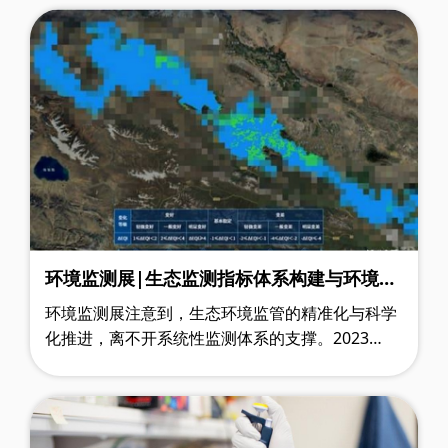
堆积的海藻并非仅会腐烂变质，其分解过程竟会推
动大量甲烷释放至大气，让沙质海岸成为此前被忽
视的重要温室气体排放源。
环境监测展|生态监测指标体系构建与环境监
管应用实践
环境监测展注意到，生态环境监管的精准化与科学
化推进，离不开系统性监测体系的支撑。2023
年，生态环境部联合中国科学院印发《全国生态质
量监督监测工作方案（2023—2025 年）》，方案
明确核心目标：到 2025 年，基本建成覆盖全国的
生态质量监测网络，持续完善生态质量监督检测业