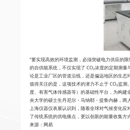
“要实现高效的环境监测，必须突破电力供应的限
的自供能系统，不仅实现了 CO₂浓度的定期测
论是工业厂区的管道沿线，还是偏远地区的生态
值得关注的是，这项技术的潜力不止于 CO₂监
度、有害气体传感器等）的基础性平台，为构建全
央大学的硕士生丹尼尔・马纳耶・提鲁内赫，两
上海仪器仪表展认识到，随着全球对气候变化应对
了传统系统的供电痛点，更以创新的能量收集方式
来源：网易