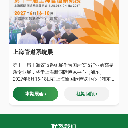
于“双碳”政策的要求，随着绿色制造理 念化的不断
深入，环保视角开始向“生产环节的节能”方向延
伸，企业不再满足于事后处 理，而是将节能技术嵌
入生产全流程，节能改造不仅限于创造环境效益，
更能直接转化为 经济效益，当下这场绿色转型正迎
来更深刻的变革，让制造业生产从“高碳到低碳，
从制造到智造”。 上海绿色智造与节能技术展在此
背景下顺势而生，展会将借助……
上海管道系统展
第十一届上海管道系统展作为国内管道行业的高品
质专业展，将于上海新国际博览中心（浦东）
2027年6月16-18日在上海新国际博览中心（浦东）
盛大举办，展会将不断深耕管道行业各个细分领
域，围绕金属管道、塑料管道、水暖阀门等产品，
本期展会 ›
往期回顾 ›
倾力呈现高新技术与解决方案，聚焦工业、市政与
商业空间搭建一站式资源共享及商贸交流平台。 本
届展会布局全面革新，在5.1H馆内展出工业应用领
域管道、阀门产品，与水泵、环境检测一起覆盖供
联系我们
应链全链条，打造泵管阀测一体化概念，与工业、