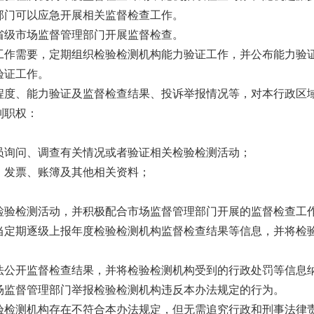
部门可以应急开展相关监督检查工作。
省级市场监督管理部门开展监督检查。
作需要，定期组织检验检测机构能力验证工作，并公布能力验
验证工作。
度、能力验证及监督检查结果、投诉举报情况等，对本行政区
列职权：
员询问、调查有关情况或者验证相关检验检测活动；
、发票、账簿及其他相关资料；
检验检测活动，并积极配合市场监督管理部门开展的监督检查工
定期逐级上报年度检验检测机构监督检查结果等信息，并将检
公开监督检查结果，并将检验检测机构受到的行政处罚等信息
监督管理部门举报检验检测机构违反本办法规定的行为。
检测机构存在不符合本办法规定，但无需追究行政和刑事法律