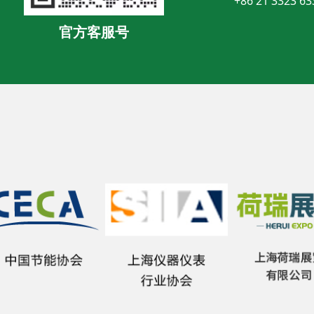
+86 21 3323 63
官方客服号