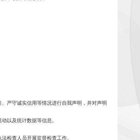
任、严守诚实信用等情况进行自我声明，并对声明
活动以及统计数据等信息。
执法检查人员开展监督检查工作。