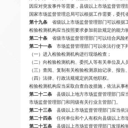
因应对突发事件等需要，县级以上市场监督管理
国家市场监督管理总局可以根据工作需要，委托
第十九条
省级以上市场监督管理部门可以根据工
检验检测机构应当按照要求参加前款规定的能力
第二十条
省级市场监督管理部门可以结合风险程
第二十一条
市场监督管理部门可以依法行使下
（一）进入检验检测机构进行现场检查；
（二）向检验检测机构、委托人等有关单位及人
（三）查阅、复制有关检验检测原始记录、报告
（四）法律、行政法规规定的其他职权。
检验检测机构应当采取自查自改措施，依法从事
第二十二条
县级以上地方市场监督管理部门应当
市场监督管理部门和同级有关行业主管部门。
第二十三条
县级以上市场监督管理部门应当依法
第二十四条
任何单位和个人有权向县级以上市场
第二十五条
县级以上市场监督管理部门发现检验