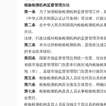
检验检测机构监督管理办法
第一条
为了加强检验检测机构监督管理工作，规
《中华人民共和国认证认可条例》等法律、行政
第二条
在中华人民共和国境内检验检测机构从事
办法。
法律、行政法规对检验检测机构的监督管理另有
第三条
本办法所称检验检测机构，是指依法成立
的专业技术组织。
第四条
国家市场监督管理总局统一负责、综合协
省级市场监督管理部门负责本行政区域内检验检
地（市）、县级市场监督管理部门负责本行政区
第五条
检验检测机构及其人员应当对其出具的检
第六条
检验检测机构应当落实主体责任，明确法
第七条
检验检测机构及其人员从事检验检测活动
会责任。
检验检测机构及其人员应当独立于其出具的检验