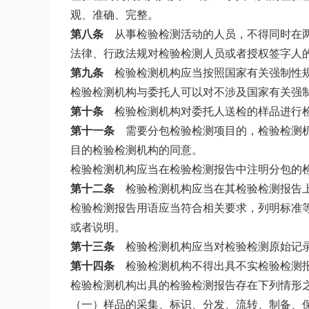
观、准确、完整。
第八条
从事检验检测活动的人员，不得同时在两
法律、行政法规对检验检测人员或者授权签字人
第九条
检验检测机构应当按照国家有关强制性规
检验检测机构与委托人可以对不涉及国家有关强
第十条
检验检测机构对委托人送检的样品进行检
第十一条
需要分包检验检测项目的，检验检测机
目的检验检测机构的同意。
检验检测机构应当在检验检测报告中注明分包的
第十二条
检验检测机构应当在其检验检测报告上
检验检测报告用语应当符合相关要求，列明标准
或者说明。
第十三条
检验检测机构应当对检验检测原始记录
第十四条
检验检测机构不得出具不实检验检测
检验检测机构出具的检验检测报告存在下列情形
（一）样品的采集、标识、分发、流转、制备、