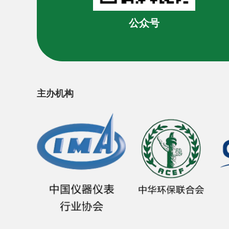
公众号
主办机构