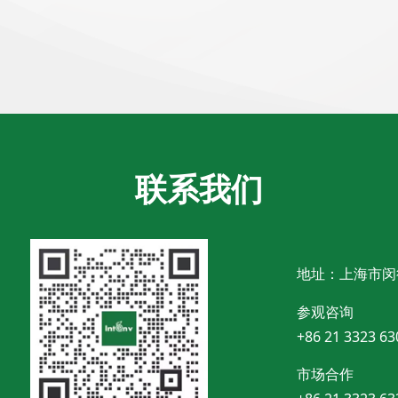
联系我们
地址：上海市闵
参观咨询
+86 21 3323 63
市场合作