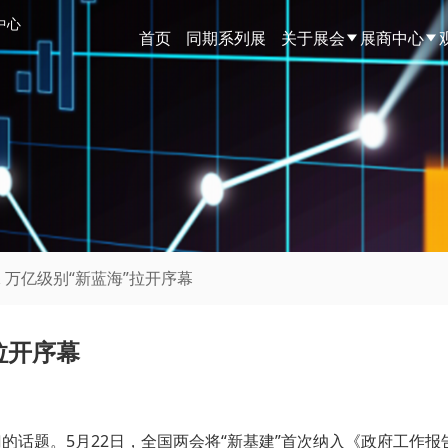
中心
首页
同期系列展
关于展会
展商中心
保 万亿级别“新蓝海”拉开序幕
拉开序幕
门的话题。5月22日，全国两会将“新基建”首次纳入《政府工作