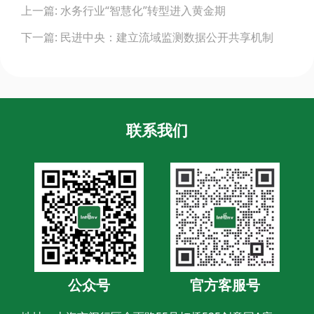
上一篇: 水务行业“智慧化”转型进入黄金期
navigation
下一篇: 民进中央：建立流域监测数据公开共享机制
联系我们
公众号
官方客服号