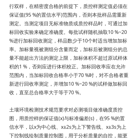
行双样，在精密度合格的前提下，质控样测定值必须在
保证值(95 %的置信水平)范围内，否则本批样品需重新
测定。当测定项目无标准物质或质控样品时，可通过加
标回收实验来确定准确度。每批试样随机抽取10 %~20
%进行加标回收测定，样品数少于10个时适当增加加标
率。加标量视被测组分含量而定，加标后被测组分的总
量不能超出方法的测定上限，加标体积不超过原试样体
积的1 %，否则应进行体积校正。加标回收率应在允许
范围内，当加标回收合格率小于70 %时，对不合格者重
新进行回收率测定，并增加10 %~20 %的试样做加标回
收，直至总合格率大于等于70 %。
土壤环境检测技术规范要求对必测项目做准确度质控
图，用质控样的保证值(x)与标准偏差(s)，在95 %的置
信水平，以x为中心线、x±2s为上下警告线、x±3s为上
下控制线绘制质量控制图，用于分析质量的自控，能更