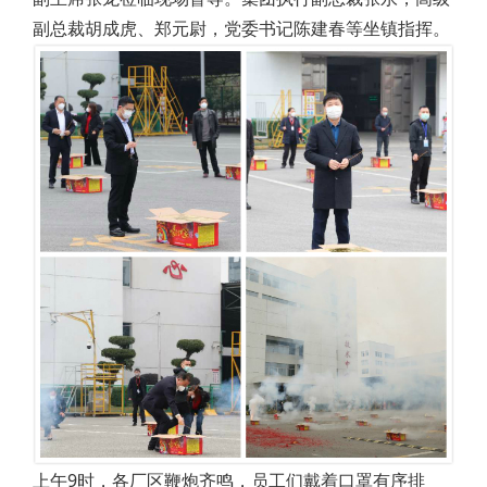
副总裁胡成虎、郑元尉，党委书记陈建春等坐镇指挥。
上午9时，各厂区鞭炮齐鸣，员工们戴着口罩有序排