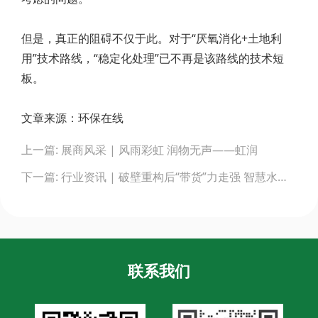
但是，真正的阻碍不仅于此。对于“厌氧消化+土地利
用”技术路线，“稳定化处理”已不再是该路线的技术短
板。
文章来源：环保在线
Post
上一篇: 展商风采 | 风雨彩虹 润物无声——虹润
navigation
下一篇: 行业资讯 | 破壁重构后“带货”力走强 智慧水务趟进黄金赛道
联系我们