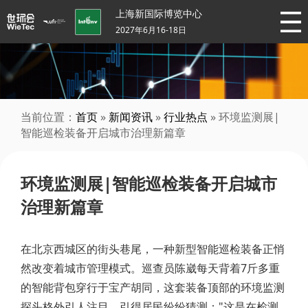
上海新国际博览中心
2027年6月16-18日
当前位置：
首页
»
新闻资讯
»
行业热点
» 环境监测展|
智能巡检装备开启城市治理新篇章
环境监测展|智能巡检装备开启城市
治理新篇章
在北京西城区的街头巷尾，一种新型智能巡检装备正悄
然改变着城市管理模式。巡查员陈崴每天背着7斤多重
的智能背包穿行于宝产胡同，这套装备顶部的环境监测
探头格外引人注目，引得居民纷纷猜测："这是在检测