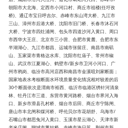
朝阳市大北海、定西市小河口村、商丘市祖楼(任圩孜
桥)、通辽市宝日呼吉尔、赤峰市东山湾大桥、九江市
三山、漳州市后港大桥、沈阳市旧门桥、长春市沐石河
大桥、宁波市四灶浦闸、包头市四道沙河入黄口、周口
市西华大王庄、北京市三小营、合肥市黄麓、合肥市东
半湖湖心、九江市都昌、运城市张留庄、南昌市南矶
山、五家渠市青格达水库、沈阳市红庙子、常州市椒
山、武汉市江夏湖心、鹤壁市/新乡市卫河小河口、广
州市鸦岗、临汾市高河店西和南昌市金溪咀刘家断面；
国家地表水考核断面水环境质量变化情况相对较差的后
30个断面依次是渭南市裕西、临沂市临港区绣针河清泉
林、牡丹江市三道、东营市黄河路桥、烟台市界河入海
口、新乡市滑县孔村桥、烟台市后田、商丘市宁陈闸、
唐山市丰北闸和煤河桥、呼伦贝尔市花胡舒、乌海市/
石嘴山市都思兔河入黄口、玉溪市星云湖心、天津市新
老米店闸、聊城市董姑桥、赤峰市海日苏、荆州市新