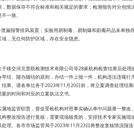
据，数据保存不符合标准和相关规定的要求；检测报告对分包情
述不一致。
泄漏报警排风装置；实验用易制毒、易制爆和剧毒药品未单独存
区域，无任何防护区域，存在安全隐患。
于移交河北普联检测技术有限公司等28家机构检查结果后处理的通
办早结、随办随结的原则，办结一件上报一件，机构违法违规行
果。请各单位务于2023年11月20日前，将立案调查处理结果
结案的时间和对应的立案执法文书。
实属地监管职责，督促受检机构对照事实确认单中问题逐一整改。
机构整改报告进行复核，需要现场核查的，安排技术专家实施现
理。各市市场监管局于2023年11月23日将整改复核情况报