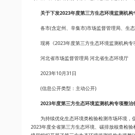
关
于下发2023年度第三方生态环境监测机
各市(含定州、辛集市)市场监督管理局、生态
现将《2023年度第三方生态环境监测机构专
河北省市场监督管理局 河北省生态环境厅
2023年10月31日
(信息公开类型：主动公开)
2023年度第三方生态环境监测机构专项整治
为持续优化生态环境类检验检测市场环境，促进
2023年度全省第三方生态环境、碳排放核查检验检