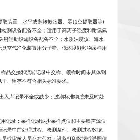
取装置，水平或翻转振荡器、零顶空提取器等)
键检测设备配备不全；适用于高离子强度和耐氢氟
关键辅助设施设备配备不全；水质浊度仪、海水
无臭空气净化装置用分子筛、低浓度颗粒物采样用
样品交接和流转记录中交样、领样时间未具体到
风干、留存不符合相关标准要求。
出入库记录不全或缺少；过期标准物质未及时处
用记录；采样记录缺少采样点位和主要噪声源位
始记录中前处理过程、检测条件、检测过程数据、
人员或审核人员存在代签；设备打印数据或谱图信