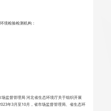
环境检验检测机构：
场监督管理局 河北省生态环境厅关于组织开展
2023年3月至10月，省市场监督管理局、省生态环