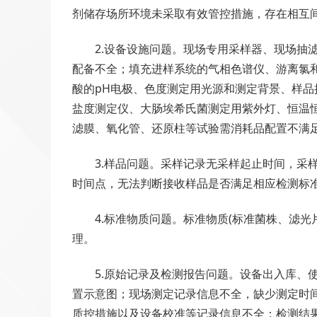
剂储存场所环境未采取有效管控措施，存在相互
2.设备设施问题。现场专用采样器、现场抽滤
配备不全；填充进样系统的气相色谱仪、游离氯
酸的pH电极、色度测定用光源和测定背景、样
盐度测定仪、大肠埃希氏菌测定用紫外灯、恒温
滤膜、氧化管、还原柱等试验需消耗品配置不满
3.样品问题。采样记录无采样起止时间，采样
时间点，无法判断接收样品是否满足相应检测标
4.标准物质问题。标准物质(标准菌株、滤光
理。
5.原始记录及检测报告问题。设备出入库、使
置示意图；现场测定记录信息不全，缺少测定时
质控措施以及设备校准等记录信息不全；检测结