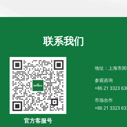
联系我们
地址：上海市闵
参观咨询
+86 21 3323 63
市场合作
+86 21 3323 63
官方客服号