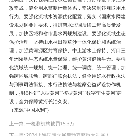
攻坚战，健全用水监测计量体系，坚决遏制违规取用水
行为。要强化流域水资源优化配置，落实《国家水网建
设规划纲要》要求，推进南水北调后续工程高质量发
展，加快区域和省市县水网规划建设。要强化流域生态
保护治理，坚持山水林田湖草沙一体化保护和系统治
理，加强黄河源区封育保护、中上游水土保持、河口三
角洲湿地生态系统水量保障，维护黄河健康生命。要强
化流域统一规划、统一治理、统一调度、统一管理，加
强跨区域联动、跨部门联合执法，健全用好水行政执法
与刑事司法衔接、水行政执法与检察公益诉讼协作机
制，持续推进“原型黄河”“模型黄河”“数字孪生黄河”建
设，全力保障黄河长治久安。
（来源“中国水利”）
Post
上一篇: 一检测机构被罚15.3万
navigation
下一篇: 2024上海国际水展启动喜获重大进展！