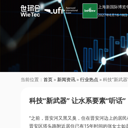
上海新国际博览
2027年6月16-18日
当前位置：
首页
»
新闻资讯
»
行业热点
» 科技“新武器
科技“新武器” 让水系要素“听话”
“之前，晋安河又黑又臭，住在晋安河边上的居民
晋安区塔头路附近居住已有15年时间的张女士如