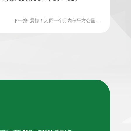
下一篇: 震惊！太原一个月内每平方公里落下15吨尘土！