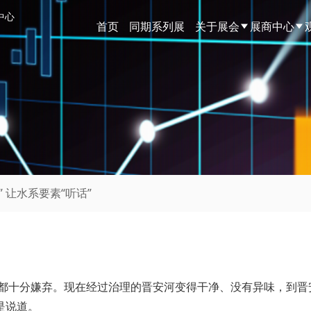
中心
首页
同期系列展
关于展会
展商中心
” 让水系要素“听话”
都十分嫌弃。现在经过治理的晋安河变得干净、没有异味，到晋
是说道。