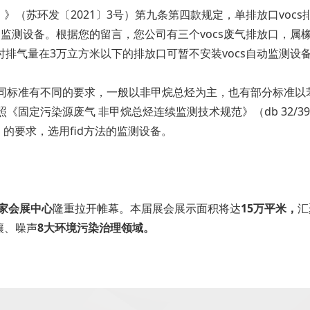
（苏环发〔2021〕3号）第九条第四款规定，单排放口voc
动监测设备。根据您的留言，您公司有三个vocs废气排放口，
时排气量在3万立方米以下的排放口可暂不安装vocs自动监测设
征，不同标准有不同的要求，一般以非甲烷总烃为主，也有部分标准
照《固定污染源废气 非甲烷总烃连续监测技术规范》（db 32/39
8）的要求，选用fid方法的监测设备。
家会展中心
隆重拉开帷幕。本届展会展示面积将达
15万平米，
汇
壤、噪声
8大环境污染治理领域。