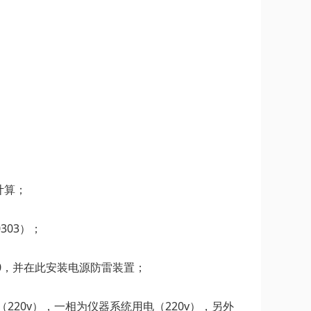
计算；
303）；
0，并在此安装电源防雷装置；
220v），一相为仪器系统用电（220v），另外