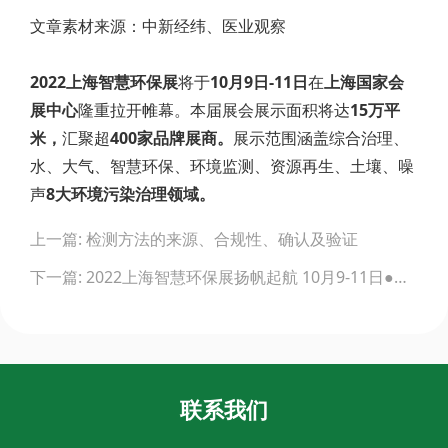
文章素材来源：中新经纬、医业观察
2022上海智慧环保展
将于
10月9日-11日
在
上海国家会
展中心
隆重拉开帷幕。本届展会展示面积将达
15万平
米，
汇聚超
400家品牌展商。
展示范围涵盖综合治理、
水、大气、智慧环保、环境监测、资源再生、土壤、噪
声
8大环境污染治理领域。
Post
上一篇: 检测方法的来源、合规性、确认及验证
navigation
下一篇: 2022上海智慧环保展扬帆起航 10月9-11日●上海国家会展中心
联系我们