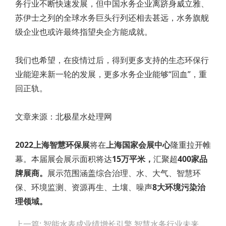
务行业不断快速发展，但中国水务企业离跻身威立雅、
苏伊士之列的全球水务巨头行列还相去甚远，水务旗舰
级企业也或许最终指望央企方能成就。
我们也希望，在疫情过后，得到更多支持的生态环保行
业能迎来新一轮的发展，更多水务企业能够“回血”，重
回正轨。
文章来源：北极星水处理网
2022上海智慧环保展
将在
上海国家会展中心
隆重拉开帷
幕。本届展会展示面积将达
15万平米，
汇聚超
400家品
牌展商。
展示范围涵盖综合治理、水、大气、智慧环
保、环境监测、资源再生、土壤、噪声
8大环境污染治
理领域。
Post
上一篇: 智能水表成业绩增长引擎 智慧水务行业未来可期
navigation