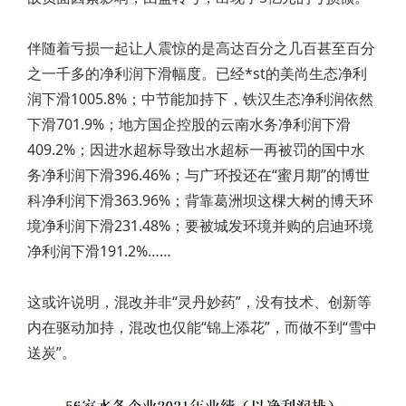
伴随着亏损一起让人震惊的是高达百分之几百甚至百分
之一千多的净利润下滑幅度。已经*st的美尚生态净利
润下滑1005.8%；中节能加持下，铁汉生态净利润依然
下滑701.9%；地方国企控股的云南水务净利润下滑
409.2%；因进水超标导致出水超标一再被罚的国中水
务净利润下滑396.46%；与广环投还在“蜜月期”的博世
科净利润下滑363.96%；背靠葛洲坝这棵大树的博天环
境净利润下滑231.48%；要被城发环境并购的启迪环境
净利润下滑191.2%……
这或许说明，混改并非“灵丹妙药”，没有技术、创新等
内在驱动加持，混改也仅能“锦上添花”，而做不到“雪中
送炭”。