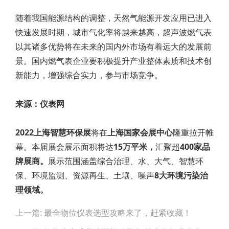
随着我国能源结构的调整，天然气能源开发应用已进入
快速发展时期，城市气化率将越来越高，超声波燃气表
以其诸多优势将在未来的国内外市场有着远大的发展前
景。国内燃气表企业要积极提升产业整体素质和技术创
新能力，增强综合实力，参与市场竞争。
来源：仪表网
2022上海智慧环保展
将在
上海国家会展中心
隆重拉开帷
幕。本届展会展示面积将达
15万平米，
汇聚超
400家品
牌展商。
展示范围涵盖综合治理、水、大气、智慧环
保、环境监测、资源再生、土壤、噪声
8大环境污染治
理领域。
Post
上一篇: 最全物位仪表选型攻略来了，赶紧收藏！
navigation