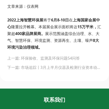
文章来源：仪表网
2022上海智慧环保展
将于
6月8-10日
在
上海国家会展中
心
隆重拉开帷幕。本届展会展示面积将达
15万平米，
汇
聚超
400家品牌展商。
展示范围涵盖综合治理、水、大
气、智慧环保、环境监测、资源再生、土壤、噪声
8大
环境污染治理领域。
Post
上一篇: 环保验收、监测及环保问题54问答
navigation
下一篇: 市场追踪丨3月上半月仪器及检测行业资本动态盘点
联系我们