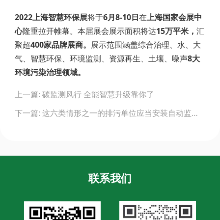
2022上海智慧环保展
将于
6月8-10日
在
上海国家会展中
心
隆重拉开帷幕。本届展会展示面积将达
15万平米，
汇
聚超
400家品牌展商。
展示范围涵盖综合治理、水、大
气、智慧环保、环境监测、资源再生、土壤、噪声
8大
环境污染治理领域。
Post
上一篇: 碳监测风行 全能智慧升级靠你了
navigation
下一篇: 这六类情形之一的排污单位应当安装自动监测设备！省厅发布首套规范性文件
联系我们