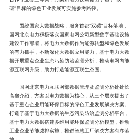
碳”目标的绿色工业发展可实施参考路径。
围绕国家大数据战略，服务首都“双碳”目标落地，
国网北京电力积极落实国家电网公司新型数字基础设施
建设工作部署，将电力大数据作为能源转型和绿色发展
的有力抓手，不断深化大数据应用能力，基于电力大数
据开展重点企业生态污染防治监测分析，推动电网向能
源互联网升级，助力打造能源互联生态圈。
国网北京电力互联网部数据管理及监测分析处处长
高鑫介绍，方案以电力数据为核心，从三个层次提出了
基于重点企业用能环保目标的绿色工业发展解决方案。
打造了基于电力大数据的生态污染防治监测分析平台，
基于电力大数据搭建多维用能环保监测分析模型，推动
工业企业节能减排实施，推进智慧工厂解决方案有序落
地；