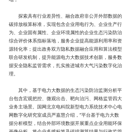
探索具有行业差异性、融合政府非公开外部数据的
碳排放核算标准，实现包含企业用电行为、企业生产行
为、企业固有属性、企业环境属性的企业生态污染防治
综合评价体系指标落地，服务企业提高能源利用率和资
源转化率；提出政务双方隐私数据融合应用和算法模型
联合研发机制，提升能源电力大数据技术创新，服务数
据安全隐私监管需求，扎实推进城市大气污染数字化治
理。
其中，基于电力大数据的生态污染防治监测分析平
台包含宏观把控、微观出击、靶向治污、网格监管四大
业务主场景。国网北京电科院新型电力系统技术中心电
网数字化研究室成员严嘉慧介绍，“平台基于电力大数
据分析模型，结合外部环境数据开展重点企业用能环保
画像分析，将企业多维标签及碳排测算结果与行政监管