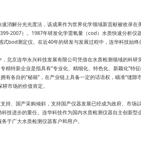
速消解分光光度法，该成果作为世界化学领域新贡献被收录在美国《chem
399-2007）。1987年研发化学需氧量（cod）水质快速分析
压感式bod测定仪。在近40年的研发与发展过程中，连华科技始
名单中，北京连华永兴科技发展有限公司凭借在水质检测领域的科
。专精特新企业是指具有“专业化、精细化、特色化、新颖化”特
但拥有各自的“秘籍”，在产业链上具备一定的话语权，瞄准“缝隙
深耕市场的价值肯定。
政策支持、国产采购倾斜，支持国产仪器发展已经成为政府、市场
动科技进步的重任。连华科技作为国内水质检测仪器自主创新型
服务于广大水质检测仪器客户和用户。