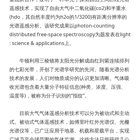
遥感技术，实现了自由大气中二氧化碳(co2)和半重水
(hdo，其自然丰度约为h2o的1/3200)有距离分辨率的
光谱遥感分析。该研究成果以photon-counting
distributed free-space spectroscopy为题发表在light
: science & applications上。
牛顿利用三棱镜将太阳光分解成由红到紫连续排列
的七彩光带，开创了光谱学研究的先河。随着光谱分析
技术的发展，人们对物质成分的认识更加清晰。气体吸
收光谱包含着大量分子特征信息(种类、浓度、压强、
温度等)，被称为分子识别的“指纹”。
目前大气气体遥感分析技术可以分为被动式和主动
式。被动式气体遥感技术，如傅里叶红外光谱仪、光栅
光谱仪等，已广泛应用于地基、机载和星载平台，实现
广域乃至全球范围的气体监测。这些方法只能获得几公