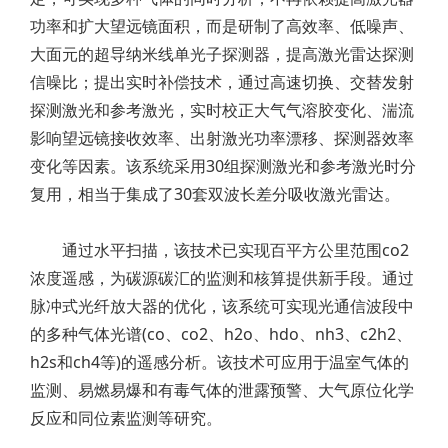
功率和扩大望远镜面积，而是研制了高效率、低噪声、
大面元的超导纳米线单光子探测器，提高激光雷达探测
信噪比；提出实时补偿技术，通过高速切换、交替发射
探测激光和参考激光，实时校正大气气溶胶变化、湍流
影响望远镜接收效率、出射激光功率漂移、探测器效率
变化等因素。该系统采用30组探测激光和参考激光时分
复用，相当于集成了30套双波长差分吸收激光雷达。
通过水平扫描，该技术已实现百平方公里范围co2
浓度遥感，为碳源碳汇的监测和核算提供新手段。通过
脉冲式光纤放大器的优化，该系统可实现光通信波段中
的多种气体光谱(co、co2、h2o、hdo、nh3、c2h2、
h2s和ch4等)的遥感分析。该技术可应用于温室气体的
监测、易燃易爆和有毒气体的泄露预警、大气原位化学
反应和同位素监测等研究。
Post