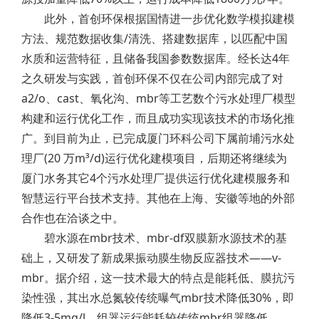
此外，首创环保根据国情进一步优化数学模拟建模
方法、规范数据收集/清洗、搭建数据库，以匹配中国
水质和运营特征，且储备我国参数数据库。经长达4年
之久研发与实践，首创环保不仅在公司内部完成了对
a2/o、cast、氧化沟、mbr等工艺数个污水处理厂模型
构建和运行优化工作，而且成功实现该技术的市场化推
广。到目前为止，已完成厦门环科公司下属前埔污水处
理厂(20 万m³/d)运行优化建模项目，后期还将继续为
厦门水务其它4个污水处理厂提供运行优化建模服务和
智慧运行平台技术支持。其他在上海、安徽等地的外部
合作也在洽谈之中。
碧水源在mbr技术、mbr-df双膜新水源技术的基
础上，又研发了新成果振动膜生物反应器技术——v-
mbr。据介绍，这一技术最大的特点是能耗低、膜抗污
染性强，其出水总氮较传统曝气mbr技术降低30%，即
降低3-5mg/l，组器运行能耗较传统mbr组器降低