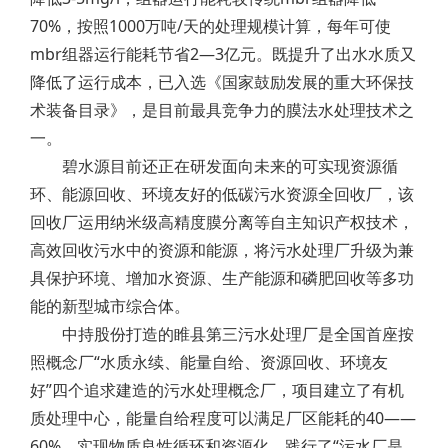
70%，按照1000万吨/天的处理规模计算，每年可使
mbr组器运行能耗节省2—3亿元。既提升了出水水质又
降低了运行成本，已入选《国家鼓励发展的重大环保技
术装备目录》，是目前最具竞争力的膜法水处理技术之
一。
碧水源目前还正在研发面向未来的可实现资源循
环、能源回收、环境友好的低碳污水资源全回收厂，该
回收厂运用纳米级高精度膜分离等自主知识产权技术，
高效回收污水中的资源和能源，将污水处理厂升级为兼
具保护环境、增加水资源、生产能源和磷肥回收等多功
能的新型城市综合体。
中持股份打造的睢县第三污水处理厂是全国首座按
照概念厂“水质永续、能量自给、资源回收、环境友
好”四个追求建造的污水处理概念厂，项目建立了有机
质处理中心，能量自给程度可以满足厂区能耗的40——
60%，实现物质良性循环和资源化，践行了“污水厂是