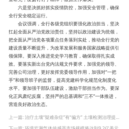
六是坚决抓好抓实疫情防控，加强安全管理，确保
全行安全稳定运行。
会议强调，全行各级党组织要强化政治担当，坚决
扛起全面从严治党政治责任，坚持以政治建设为统领，
把全面从严治党各项重点任务落到实处，推动全行党的
建设质量不断提升，为改革发展和服务国家战略提供引
领保障。要深入推进党史学习教育，确保取得扎实成
效。要落实新出台党内法规文件要求，加强党的领导、
完善公司治理，更好发挥党委领导作用，加强对“一把
手”和领导班子的监督，提高党建科学化规范化制度化
水平。要加强干部队伍建设，激励干部担当作为。要深
化正风肃纪反腐，坚持严的总基调和“三不”一体推进，
营造良好政治生态。
Post
上一篇: 治疗土壤“疑难杂症”有“偏方” 土壤检测治理提上日程
navigation
下一篇: 环境监测气体传感器市场规模将达到9.2亿美元