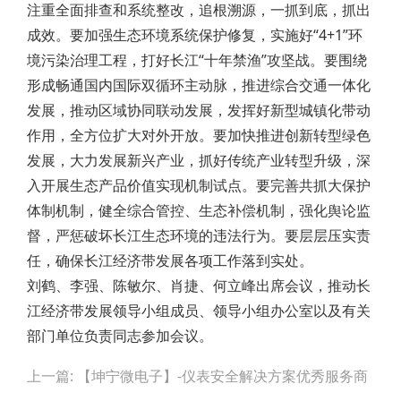
注重全面排查和系统整改，追根溯源，一抓到底，抓出
成效。要加强生态环境系统保护修复，实施好“4+1”环
境污染治理工程，打好长江“十年禁渔”攻坚战。要围绕
形成畅通国内国际双循环主动脉，推进综合交通一体化
发展，推动区域协同联动发展，发挥好新型城镇化带动
作用，全方位扩大对外开放。要加快推进创新转型绿色
发展，大力发展新兴产业，抓好传统产业转型升级，深
入开展生态产品价值实现机制试点。要完善共抓大保护
体制机制，健全综合管控、生态补偿机制，强化舆论监
督，严惩破坏长江生态环境的违法行为。要层层压实责
任，确保长江经济带发展各项工作落到实处。
刘鹤、李强、陈敏尔、肖捷、何立峰出席会议，推动长
江经济带发展领导小组成员、领导小组办公室以及有关
部门单位负责同志参加会议。
Post
上一篇: 【坤宁微电子】-仪表安全解决方案优秀服务商
navigation