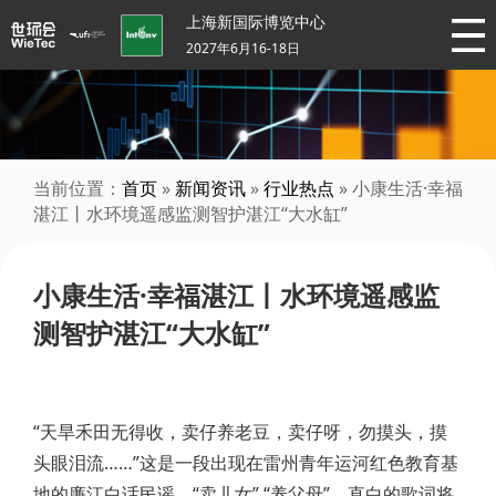
上海新国际博览中心
2027年6月16-18日
当前位置：
首页
»
新闻资讯
»
行业热点
» 小康生活·幸福
湛江丨水环境遥感监测智护湛江“大水缸”
小康生活·幸福湛江丨水环境遥感监
测智护湛江“大水缸”
“天旱禾田无得收，卖仔养老豆，卖仔呀，勿摸头，摸
头眼泪流……”这是一段出现在雷州青年运河红色教育基
地的廉江白话民谣，“卖儿女” “养父母”，直白的歌词将