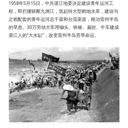
1958年5月15日，中共湛江地委决定建设青年运河工
程，即拦腰斩断九洲江，筑起特大型鹤地水库，建设与
之相配套的青年运河总干渠和分流渠道，根治雷州半岛
的旱患。30万劳动大军用锄头、铁锹、扁担、牛车建成
湛江人的“大水缸”，改变雷州半岛苦旱命运。