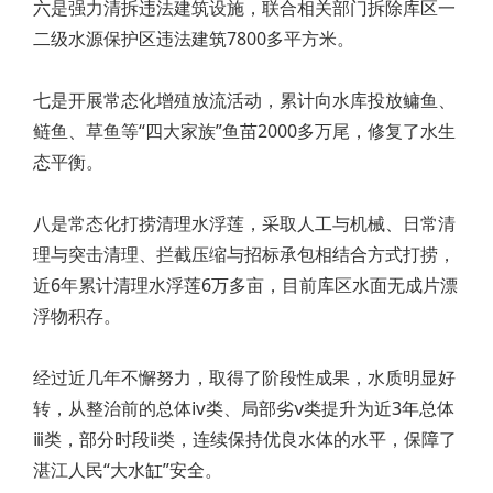
六是强力清拆违法建筑设施，联合相关部门拆除库区一
二级水源保护区违法建筑7800多平方米。
七是开展常态化增殖放流活动，累计向水库投放鳙鱼、
鲢鱼、草鱼等“四大家族”鱼苗2000多万尾，修复了水生
态平衡。
八是常态化打捞清理水浮莲，采取人工与机械、日常清
理与突击清理、拦截压缩与招标承包相结合方式打捞，
近6年累计清理水浮莲6万多亩，目前库区水面无成片漂
浮物积存。
经过近几年不懈努力，取得了阶段性成果，水质明显好
转，从整治前的总体ⅳ类、局部劣ⅴ类提升为近3年总体
ⅲ类，部分时段ⅱ类，连续保持优良水体的水平，保障了
湛江人民“大水缸”安全。