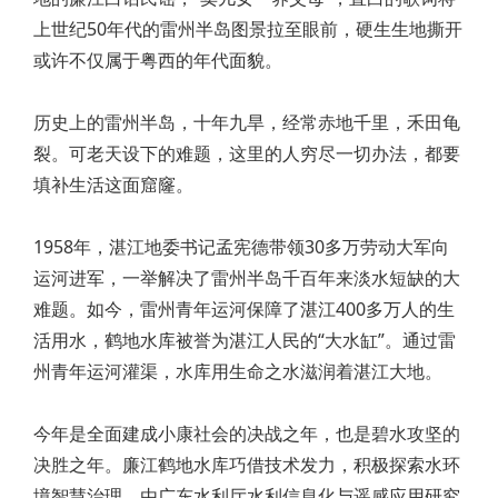
上世纪50年代的雷州半岛图景拉至眼前，硬生生地撕开
或许不仅属于粤西的年代面貌。
历史上的雷州半岛，十年九旱，经常赤地千里，禾田龟
裂。可老天设下的难题，这里的人穷尽一切办法，都要
填补生活这面窟窿。
1958年，湛江地委书记孟宪德带领30多万劳动大军向
运河进军，一举解决了雷州半岛千百年来淡水短缺的大
难题。如今，雷州青年运河保障了湛江400多万人的生
活用水，鹤地水库被誉为湛江人民的“大水缸”。通过雷
州青年运河灌渠，水库用生命之水滋润着湛江大地。
今年是全面建成小康社会的决战之年，也是碧水攻坚的
决胜之年。廉江鹤地水库巧借技术发力，积极探索水环
境智慧治理，由广东水利厅水利信息化与遥感应用研究