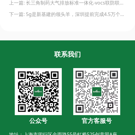
上一篇: 长三角制药大气排放标准一体化-vocs联防联控发展论坛
navigation
下一篇: 5g是新基建的领头羊，深圳提前完成4.5万个5g基站建设目标！
联系我们
公众号
官方客服号
地址：上海市闵行区金雨路55号虹桥525创意园A座