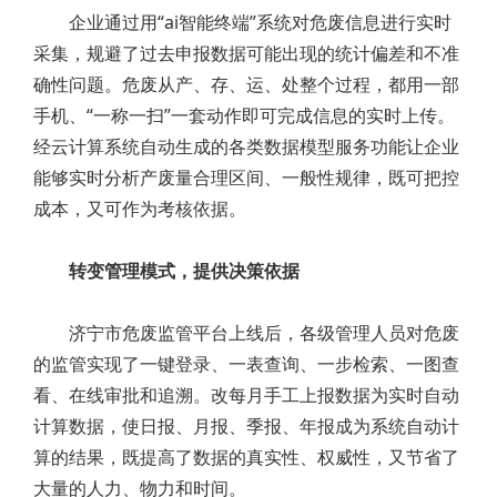
企业通过用“ai智能终端”系统对危废信息进行实时
采集，规避了过去申报数据可能出现的统计偏差和不准
确性问题。危废从产、存、运、处整个过程，都用一部
手机、“一称一扫”一套动作即可完成信息的实时上传。
经云计算系统自动生成的各类数据模型服务功能让企业
能够实时分析产废量合理区间、一般性规律，既可把控
成本，又可作为考核依据。
转变管理模式，提供决策依据
济宁市危废监管平台上线后，各级管理人员对危废
的监管实现了一键登录、一表查询、一步检索、一图查
看、在线审批和追溯。改每月手工上报数据为实时自动
计算数据，使日报、月报、季报、年报成为系统自动计
算的结果，既提高了数据的真实性、权威性，又节省了
大量的人力、物力和时间。