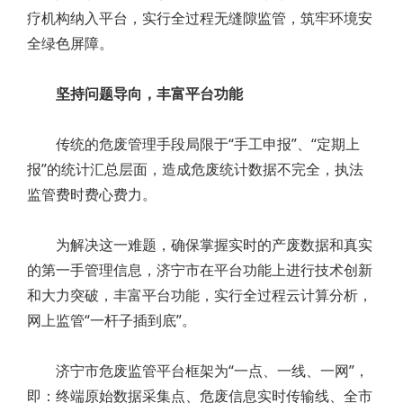
疗机构纳入平台，实行全过程无缝隙监管，筑牢环境安
全绿色屏障。
坚持问题导向，丰富平台功能
传统的危废管理手段局限于“手工申报”、“定期上
报”的统计汇总层面，造成危废统计数据不完全，执法
监管费时费心费力。
为解决这一难题，确保掌握实时的产废数据和真实
的第一手管理信息，济宁市在平台功能上进行技术创新
和大力突破，丰富平台功能，实行全过程云计算分析，
网上监管“一杆子插到底”。
济宁市危废监管平台框架为“一点、一线、一网”，
即：终端原始数据采集点、危废信息实时传输线、全市