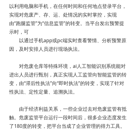
以利用电脑和手机，在任何时间和任何地点登录平台，
实现对危废产、存、运、处情况的实时掌控，实现
由“跑腿监管”为“信息监管”的转变。当平台发出预警提
示时，可
以通过手机app或pc端实时查看警情、分析预警原
因，及时安排人员进行现场执法。
对危废仓库等特殊环境，ai人工智能识别系统能对
进出人员进行甄别，真正实现人工监管向智能监管的转
变，由“滞后性执法”向“即时执法”的转变，实现了针对
性执法、定性定量、追溯执法。
由于经济利益关系，一些企业过去对危废监管有抵
触。危废监管平台运行一段时间后，很多企业态度发生
了180度的转变，把平台当成了企业管理的得力工具。