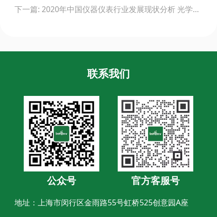
下一篇: 2020年中国仪器仪表行业发展现状分析 光学仪器制造业增长速度快
联系我们
公众号
官方客服号
地址：上海市闵行区金雨路55号虹桥525创意园A座