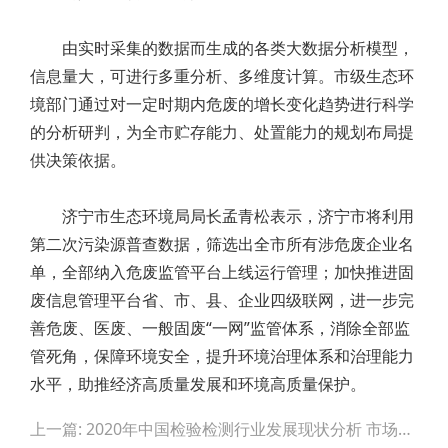
由实时采集的数据而生成的各类大数据分析模型，
信息量大，可进行多重分析、多维度计算。市级生态环
境部门通过对一定时期内危废的增长变化趋势进行科学
的分析研判，为全市贮存能力、处置能力的规划布局提
供决策依据。
济宁市生态环境局局长孟青松表示，济宁市将利用
第二次污染源普查数据，筛选出全市所有涉危废企业名
单，全部纳入危废监管平台上线运行管理；加快推进固
废信息管理平台省、市、县、企业四级联网，进一步完
善危废、医废、一般固废“一网”监管体系，消除全部监
管死角，保障环境安全，提升环境治理体系和治理能力
水平，助推经济高质量发展和环境高质量保护。
Post
上一篇: 2020年中国检验检测行业发展现状分析 市场规模已突破3000亿元
navigation