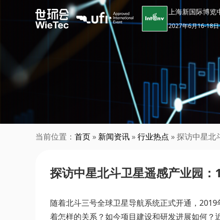
上海新国际博览
2027年6月16-18日
当前位置：
首页
»
新闻资讯
»
行业热点
» 探访中星北
探访中星北斗卫星遥感产业园：1
随着北斗三号全球卫星导航系统正式开通，201
着怎样的关系？如今项目建设和研发进展如何？