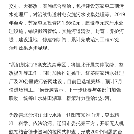
交办、大整改，实施综合整治，包括建设苏家屯二期污
水处理厂，对沿线街道村屯实施污水收集处理等。2019
年至今，苏家屯区投资约1.86亿元，建设单元式污水处
理设施，铺设截污管线，实施河道清淤、封育，养护河
堤，建设湿地，修建钢坝闸，累计完成治污工程52处，
治理效果逐步显现。
“我们划定了8条支流禁养区，将据此开展关停取缔、整
改提升等工作，同时加快推进姚千、红菱两家污水处理
厂及20公里截污管网建设，目前已选址完毕，预计7月
份进场施工。”侯云腾表示，下一步还要与各部门加强
联动，统筹山水林田湖草，群策群力整治北沙河。
为改善北沙河辽阳段水质，辽阳市知难而进，突出精
准、科学、依法治污。辽阳市委托第三方，开展无人机
航拍结合徒步巡河的拉网式排查，形成200个问题的台