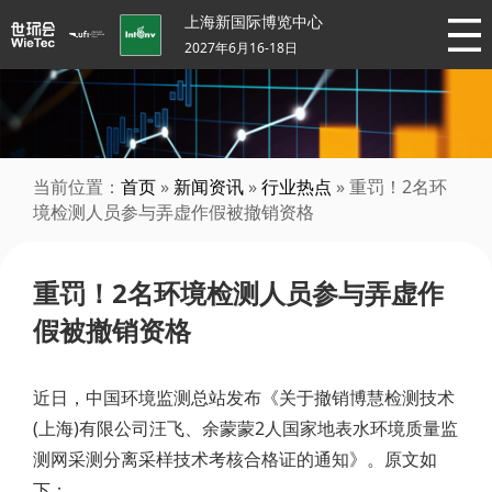
上海新国际博览中心
2027年6月16-18日
当前位置：
首页
»
新闻资讯
»
行业热点
» 重罚！2名环
境检测人员参与弄虚作假被撤销资格
重罚！2名环境检测人员参与弄虚作
假被撤销资格
近日，中国环境监测总站发布《关于撤销博慧检测技术
(上海)有限公司汪飞、余蒙蒙2人国家地表水环境质量监
测网采测分离采样技术考核合格证的通知》。原文如
下：