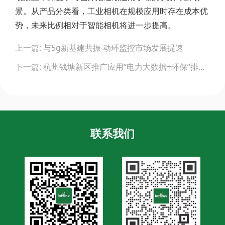
景。从产品分类看，工业相机在规模应用时存在成本优
势，未来比例相对于智能相机将进一步提高。
Post
上一篇: 与5g新基建共振 动环监控市场发展提速
navigation
下一篇: 杭州钱塘新区推广应用“电力大数据+环保”排污监测系统
联系我们