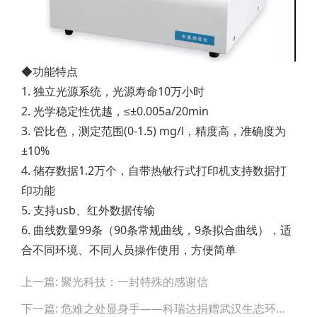
◆功能特点
1. 独立光源系统，光源寿命10万小时
2. 光学稳定性优越，≤±0.005a/20min
3. 管比色，测定范围(0-1.5) mg/l，精度高，准确度为
±10%
4. 储存数据1.2万个，自带热敏行式打印机支持数据打
印功能
5. 支持usb、红外数据传输
6. 曲线数量99条（90条常规曲线，9条拟合曲线），适
合不同环境、不同人员操作使用，方便简单
Post
上一篇: 聚光科技：一封特殊的感谢信
navigation
下一篇: 危难之处显身手——科瑞达捐赠武汉生态环境局两台余氯在线分析仪助力疫情防控