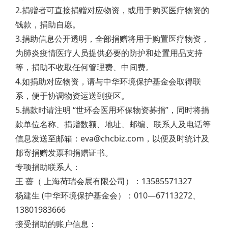
2.捐赠者可直接捐赠对应物资，或用于购买医疗物资的
钱款，捐助自愿。
3.捐助信息公开透明，全部捐赠将用于购置医疗物资，
为肺炎疫情医疗人员提供必要的防护和处置用品支持
等，捐助不收取任何管理费、中间费。
4.如捐助对应物资，请与中华环境保护基金会取得联
系，便于协调物资运送到疫区。
5.捐款时请注明 “世环会医用环保物资募捐”，同时将捐
款单位名称、捐赠数额、地址、邮编、联系人及电话等
信息发送至邮箱：eva@chcbiz.com，以便及时统计及
邮寄捐赠发票和捐赠证书。
专项捐助联系人：
王 蔷（ 上海荷瑞会展有限公司）：13585571327
杨建生 (中华环境保护基金会）：010—67113272、
13801983666
接受捐助的账户信息：