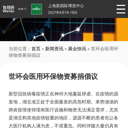
上海新国际博览中心
2027年6月16-18日
当前位置：
首页
»
新闻资讯
»
展会快讯
» 世环会医用环
保物资募捐倡议
世环会医用环保物资募捐倡议
新型冠状病毒疫情正在神州大地蔓延肆虐。在疫情的源
发地，湖北省正处于全面爆发的高危时期。来势汹汹的
肺炎疫情使得现有医疗设施和物资无法满足需求，尤其
是湖北和其他疫情较重的地区，源源不断的患者也让各
大医疗机构人满为患，不堪重负。同时伴随大量仍具有