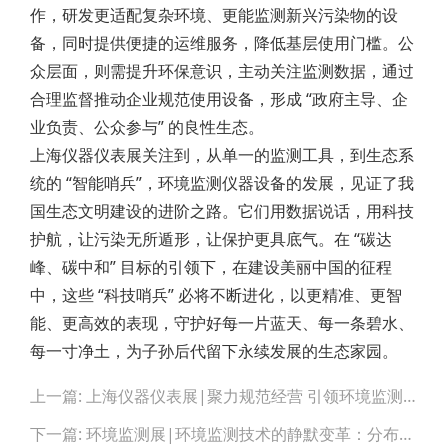
作，研发更适配复杂环境、更能监测新兴污染物的设
备，同时提供便捷的运维服务，降低基层使用门槛。公
众层面，则需提升环保意识，主动关注监测数据，通过
合理监督推动企业规范使用设备，形成 “政府主导、企
业负责、公众参与” 的良性生态。
上海仪器仪表展关注到，从单一的监测工具，到生态系
统的 “智能哨兵”，环境监测仪器设备的发展，见证了我
国生态文明建设的进阶之路。它们用数据说话，用科技
护航，让污染无所遁形，让保护更具底气。在 “碳达
峰、碳中和” 目标的引领下，在建设美丽中国的征程
中，这些 “科技哨兵” 必将不断进化，以更精准、更智
能、更高效的表现，守护好每一片蓝天、每一条碧水、
每一寸净土，为子孙后代留下永续发展的生态家园。
Post
上一篇: 上海仪器仪表展|聚力规范经营 引领环境监测仪器迈向高端化新征
navigation
下一篇: 环境监测展|环境监测技术的静默变革：分布式智能网络重塑城市感知维度