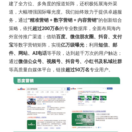
建了全方位、多角度的报道矩阵，还积极拓展海外渠
道，大幅增强国际曝光度。我们始终致力于提供卓越服
务，通过
“精准营销 + 数字营销 + 内容营销”
的创新组合
策略，依托
超过200万条
的专业数据库，全面布局海内
外宣传推广渠道：借助
百度、微信朋友圈、抖音、支付
宝
等数字营销矩阵，实现
亿万级曝光
；利用
短信、邮
件、网站、AI电话
等手段，达到超千万次的用户触达；
通过
微信公众号、视频号、抖音号、小红书及私域社群
等高质量自媒体平台，链接
超过50万名
专业用户。