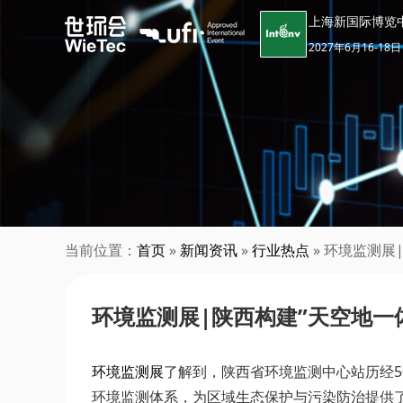
上海新国际博览
2027年6月16-18日
当前位置：
首页
»
新闻资讯
»
行业热点
» 环境监测展
环境监测展|陕西构建”天空地一
环境监测展
了解到，陕西省环境监测中心站历经5
环境监测体系，为区域生态保护与污染防治提供